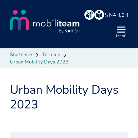
Hauptbereich
NAH.SH
Menü
Startseite
Termine
Urban Mobility Days 2023
Urban Mobility Days
2023