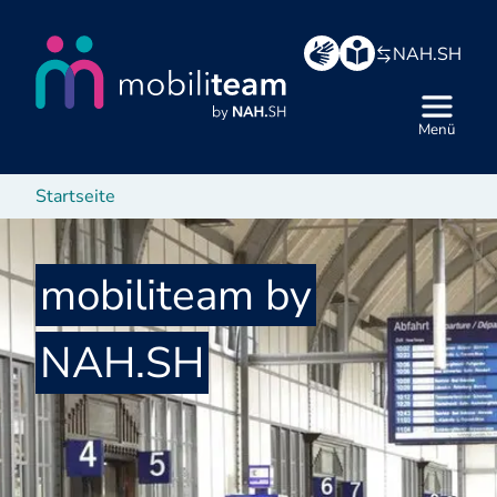
Hauptbereich
NAH.SH
Menü
Startseite
mobiliteam by
NAH.SH