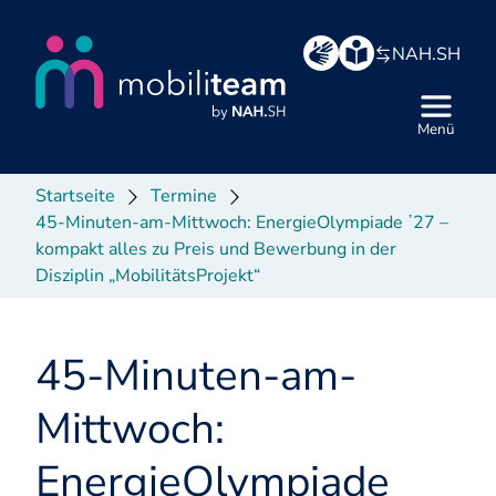
Hauptbereich
NAH.SH
Menü
Startseite
Termine
45-Minuten-am-Mittwoch: EnergieOlympiade ʼ27 –
kompakt alles zu Preis und Bewerbung in der
Disziplin „MobilitätsProjekt“
45-Minuten-am-
Mittwoch:
EnergieOlympiade