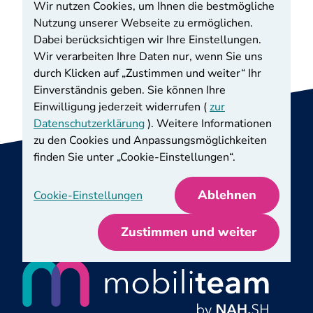
Lorenzen
, mobiliteam by NAH.SH
Wir nutzen Cookies, um Ihnen die bestmögliche
Nutzung unserer Webseite zu ermöglichen.
Zur Termine-Übersicht
Dabei berücksichtigen wir Ihre Einstellungen.
Wir verarbeiten Ihre Daten nur, wenn Sie uns
durch Klicken auf „Zustimmen und weiter“ Ihr
Einverständnis geben. Sie können Ihre
Einwilligung jederzeit widerrufen (
zur
Datenschutzerklärung
). Weitere Informationen
zu den Cookies und Anpassungsmöglichkeiten
finden Sie unter „Cookie-Einstellungen“.
Impressum
Datenschutz
AGB
Ablehnen
Cookie-Einstellungen
Barrierefreiheit
Cookie-Dialog
Zustimmen und weiter