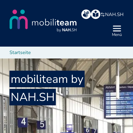
Hauptbereich
NAH.SH
Menü
Startseite
mobiliteam by
NAH.SH