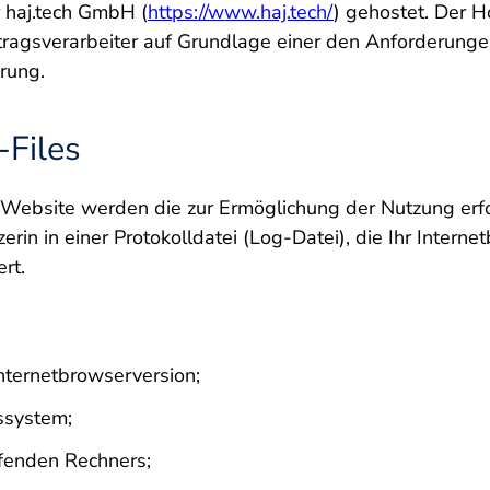
 haj.tech GmbH (
https://www.haj.tech/
) gehostet. Der 
tragsverarbeiter auf Grundlage einer den Anforderung
rung.
-Files
 Website werden die zur Ermöglichung der Nutzung erfo
erin in einer Protokolldatei (Log-Datei), die Ihr Intern
peichert.
nternetbrowserversion;
ssystem;
fenden Rechners;