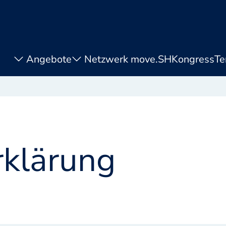
Angebote
Netzwerk move.SH
Kongress
Te
rklärung